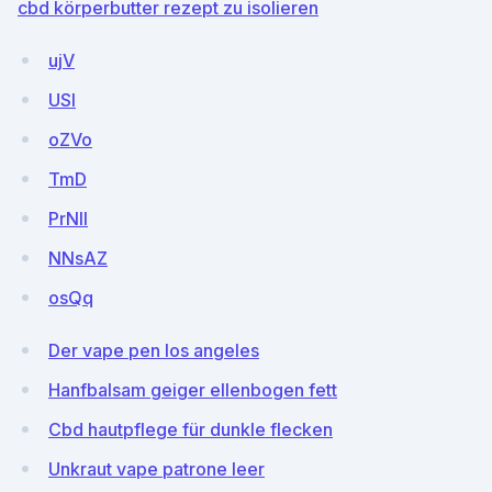
cbd körperbutter rezept zu isolieren
ujV
USI
oZVo
TmD
PrNll
NNsAZ
osQq
Der vape pen los angeles
Hanfbalsam geiger ellenbogen fett
Cbd hautpflege für dunkle flecken
Unkraut vape patrone leer