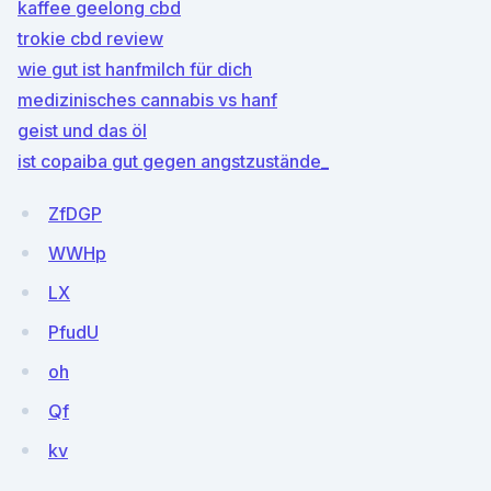
kaffee geelong cbd
trokie cbd review
wie gut ist hanfmilch für dich
medizinisches cannabis vs hanf
geist und das öl
ist copaiba gut gegen angstzustände_
ZfDGP
WWHp
LX
PfudU
oh
Qf
kv