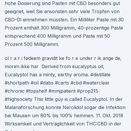
hohe Dosierung sind Pasten mit CBD besonders gut
geeignet, weil Sie ansonsten sehr viele Tropfen von
CBD-Öl einnehmen müssten. Ein Milliliter Paste mit 30
Prozent enthält 300 Milligramm, 40-prozentige Paste
entsprechend 400 Milligramm und Paste mit 50
Prozent 500 Milligramm.
ol r a r i fødeem gravidit ke fo r e under r ik ange de,
moren ikke har Derived from eucalyptus oil,
Eucalyptol has a minty, earthy aroma. #distillate
#shortpath #oil #dabs #carts #cbd #waterclear
#chronic #topshelf #mmjpatient #prop215
#highsociety This little guy is called Eucalyptol. In der
Malariaforschung konnte Nerolidol sogar die Infektion
bei Mäusen um 80% bis 100% hemmen. 11. Okt. 2018
Wirksamkeit und Verträglichkeit von THC:CBD in der