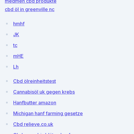
medmen cbd produkte
cbd öl in greenville nc
hmhf
JK
tc
mHE
Lh
Cbd ölreinheitstest
Cannabisöl uk gegen krebs
Hanfbutter amazon
Michigan hanf farming gesetze
Cbd relieve.co.uk