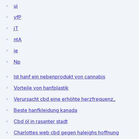
ui
yfP
jT
ntA
ie
Np
Ist hanf ein nebenprodukt von cannabis
Vorteile von hanfplastik
Verursacht cbd eine erhöhte herzfrequenz_
Beste hanfkleidung kanada
Cbd öl in rasanter stadt
Charlottes web cbd gegen haleighs hoffnung